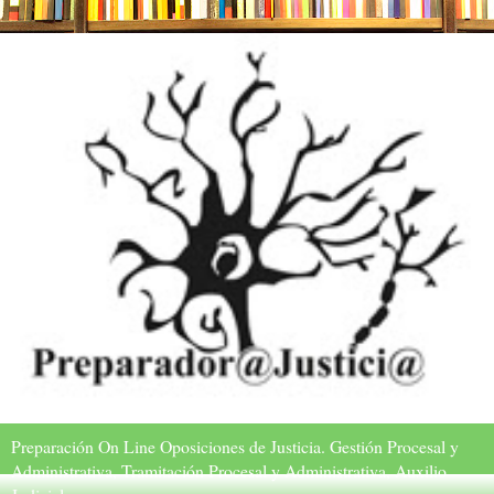
Preparación On Line Oposiciones de Justicia. Gestión Procesal y
Administrativa, Tramitación Procesal y Administrativa, Auxilio